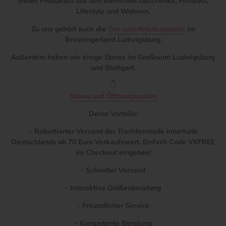
vielen Produkten aus den Bereichen Geschenke, Feinkost,
Lifestyle und Wohnen.
Zu uns gehört auch die
Tee-und-Kräutergalerie
im
Breuningerland Ludwigsburg.
Außerdem haben wir einige Stores im Großraum Ludwigsburg
und Stuttgart.
👇
Stores und Öffnungszeiten
Deine Vorteile:
- Rabattierter Versand der Trachtenmode innerhalb
Deutschlands ab 70 Euro Verkaufswert. Einfach Code VKFREE
im Checkout eingeben!
- Schneller Versand
- Interaktive Größenberatung
- Freundlicher Service
- Kompetente Beratung