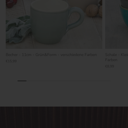
Becher - 11cm - Grün&Form - verschiedene Farben
Schale - Kle
Farben
€15,99
€8,99