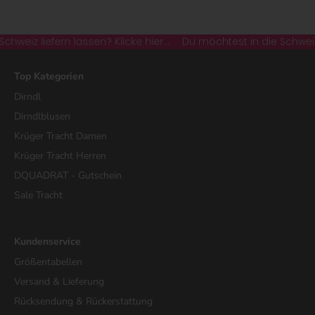
z liefern lassen? Klicke hier...
Du möchtest in die Schweiz liefe
Top Kategorien
Dirndl
Dirndlblusen
Krüger Tracht Damen
Krüger Tracht Herren
DQUADRAT - Gutschein
Sale Tracht
Kundenservice
Größentabellen
Versand & Lieferung
Rücksendung & Rückerstattung