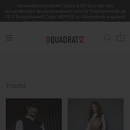
Versandkostenrabatt! Spare 5,99 Euro bei den
Versandkosten deutschlandweit! Gilt für Trachtenmode ab
70 € Einkaufswert! Code VKFREE im Warenkorb angeben!
Ein Rabattcode pro Bestellung möglich.
0
Direkt
zum
Inhalt
Tracht