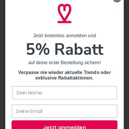
€38,99
€8,99
Jetzt kostenlos anmelden und
Jetzt kostenlos anmelden und
5% Rabatt
5% Rabatt
auf deine erste Bestellung sichern!
auf deine erste Bestellung sichern!
Verpasse nie wieder aktuelle Trends oder exklusive
Rabattaktionen.
Verpasse nie wieder aktuelle Trends oder
exklusive Rabattaktionen.
Auflaufform XL - Groß -
Ofenhandschuh - verschiedene
32x20cm - Grün&Form -
Ausführungen - Realkonsum -
Jetzt anmelden
verschiedene Farben
Küche
Jetzt anmelden
€30,90
€17,99