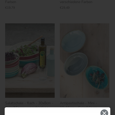
Farben
verschiedene Farben
€19,79
€29,49
Salatschale - flach - 30x8cm -
Antipastischale - Mini -
Grün&Form - verschiedene
10x15cm - Grün&Form -
Farben
verschiedene Farben