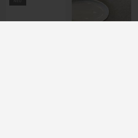
NEU
Deko-Dosen Passata - 2
Antipastischale - Groß -
Größen - 29708 - Rex London
40x20cm - Grün&Form -
BV
verschiedene Farben
Von
€5,10
€35,49