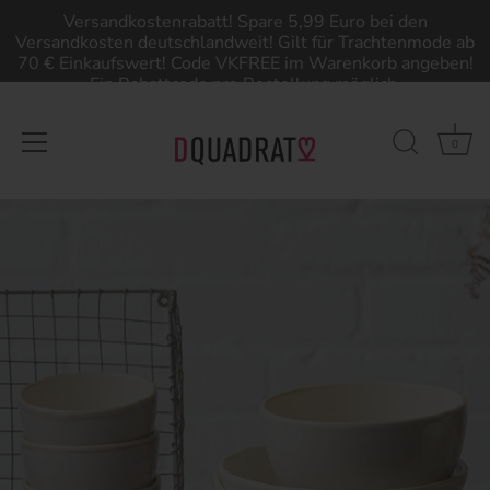
Versandkostenrabatt! Spare 5,99 Euro bei den
Versandkosten deutschlandweit! Gilt für Trachtenmode ab
70 € Einkaufswert! Code VKFREE im Warenkorb angeben!
Ein Rabattcode pro Bestellung möglich.
0
Direkt
zum
Inhalt