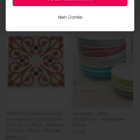
Nein Danke
Nein Danke
SALE
MEDINA Keramikuntersetzer -
Salatteller - 19cm -
verschiedene Ausführungen -
Grün&Form - verschiedene
9,5 x 9,5 x 0,75 cm - Maxwell
Farben
Williams - Küche - Wohnen
€16,99
€2,29
€4,85