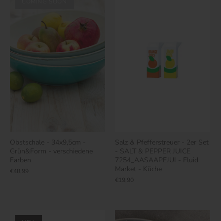
COMING SOON
Obstschale - 34x9,5cm -
Salz & Pfefferstreuer - 2er Set
Grün&Form - verschiedene
- SALT & PEPPER JUICE
Farben
7254_AASAAPEJUI - Fluid
Market - Küche
€48,99
€19,90