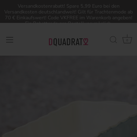
Versandkostenrabatt! Spare 5,99 Euro bei den
Versandkosten deutschlandweit! Gilt für Trachtenmode ab
70 € Einkaufswert! Code VKFREE im Warenkorb angeben!
Ein Rabattcode pro Bestellung möglich.
0
Direkt
zum
Inhalt