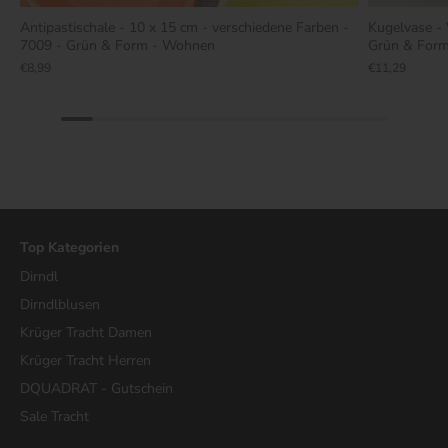
Antipastischale - 10 x 15 cm - verschiedene Farben -
Kugelvase - 
7009 - Grün & Form - Wohnen
Grün & For
€8,99
€11,29
Top Kategorien
Dirndl
Dirndlblusen
Krüger Tracht Damen
Krüger Tracht Herren
DQUADRAT - Gutschein
Sale Tracht