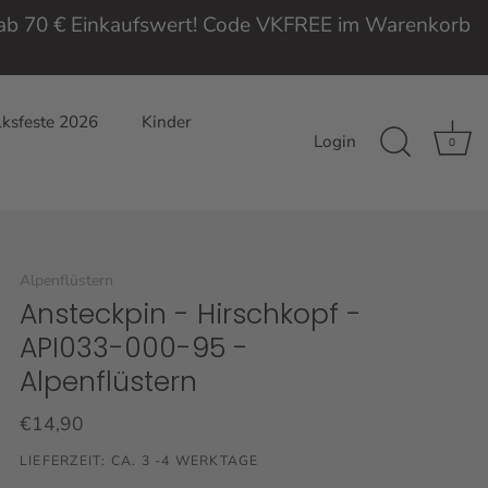
e ab 70 € Einkaufswert! Code VKFREE im Warenkorb
ksfeste 2026
Kinder
Login
0
Alpenflüstern
Ansteckpin - Hirschkopf -
API033-000-95 -
Alpenflüstern
€14,90
LIEFERZEIT: CA. 3 -4 WERKTAGE