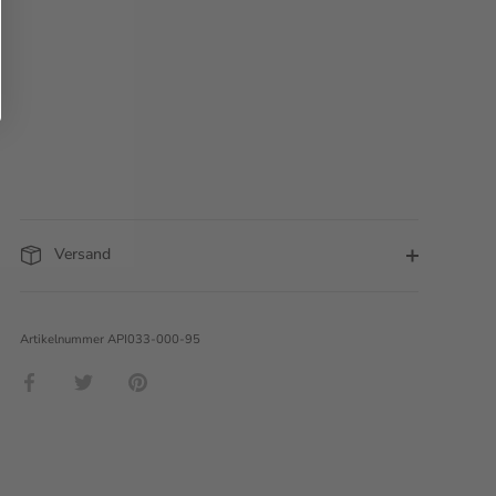
Versand
Artikelnummer
API033-000-95
Teilen
Twittern
Pinnen