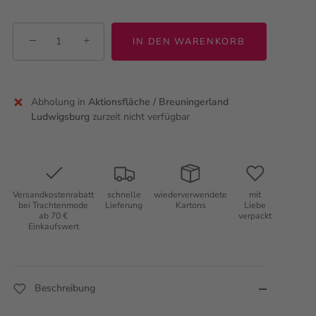
−
+
IN DEN WARENKORB
Abholung in
Aktionsfläche / Breuningerland
Ludwigsburg
zurzeit nicht verfügbar
Versandkostenrabatt
schnelle
wiederverwendete
mit
bei Trachtenmode
Lieferung
Kartons
Liebe
ab 70 €
verpackt
Einkaufswert
Beschreibung