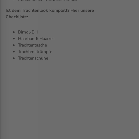
Ist dein Trachtenlook komplett? Hier unsere
Checkliste:
Dirndl-BH
Haarband/ Haarreif
Trachtentasche
Trachtenstrümpfe
Trachtenschuhe