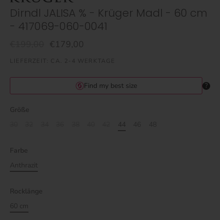
Dirndl JALISA % - Krüger Madl - 60 cm
- 417069-060-0041
€199,00
€179,00
LIEFERZEIT: CA. 2-4 WERKTAGE
Größe
30
32
34
36
38
40
42
44
46
48
Farbe
Anthrazit
Rocklänge
60 cm