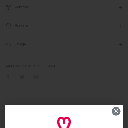
Versand
Passform
Pflege
Artikelnummer
417069-060-0041
Teilen
Twittern
Pinnen