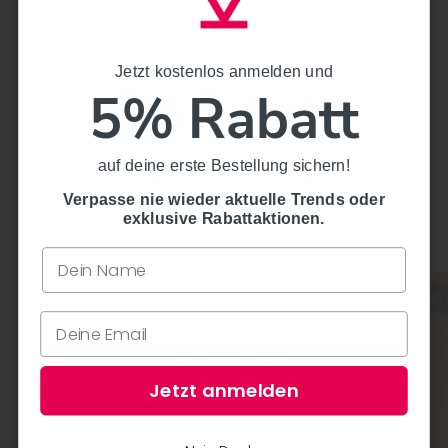
Jetzt kostenlos anmelden und
Jetzt kostenlos anmelden und
5% Rabatt
5% Rabatt
auf deine erste Bestellung sichern!
auf deine erste Bestellung sichern!
Verpasse nie wieder aktuelle Trends oder exklusive
Kein Dirndl ohne die
Rabattaktionen.
Verpasse nie wieder aktuelle Trends oder
exklusive Rabattaktionen.
passende Dirndlbluse
Alle anzeigen
COMING SOON
COMING
Jetzt anmelden
Jetzt anmelden
Nein Danke