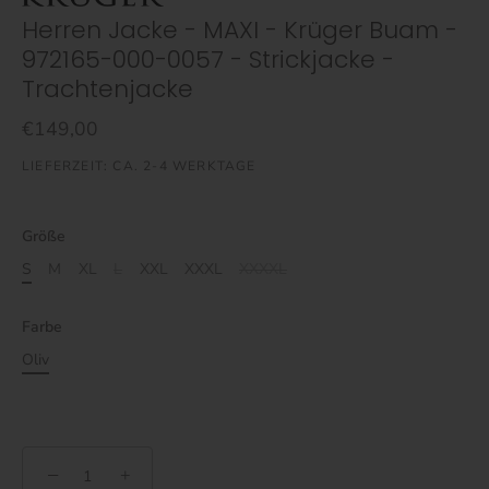
Herren Jacke - MAXI - Krüger Buam -
972165-000-0057 - Strickjacke -
Trachtenjacke
€149,00
LIEFERZEIT: CA. 2-4 WERKTAGE
Größe
S
M
XL
L
XXL
XXXL
XXXXL
Farbe
Oliv
−
+