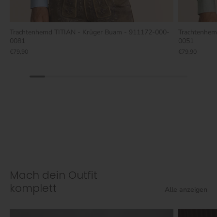
Trachtenhemd TITIAN - Krüger Buam - 911172-000-
Trachtenhem
0081
0051
€79,90
€79,90
Mach dein Outfit
komplett
Alle anzeigen