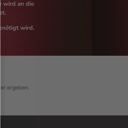
 wird an die
t.
enötigt wird.
fer ergeben.