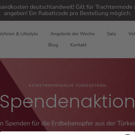
rsandkosten deutschlandweit! Gilt für Trachtenmod
angeben! Ein Rabattcode pro Bestellung möglich.
ohnen & Lifestyle
Angebote der Woche
Sale
Vol
Blog
Kontakt
KATASTROPHENHILFE TÜRKEI/SYRIEN
Spendenaktio
 Spenden für die Erdbebenopfer aus der Türkei