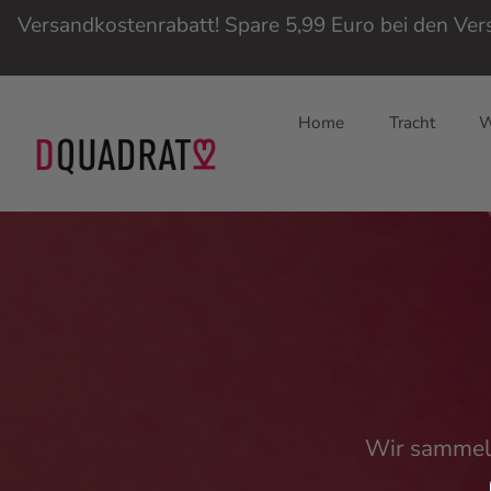
Versandkostenrabatt! Spare 5,99 Euro bei den Ve
Home
Tracht
W
Direkt
zum
Inhalt
Wir sammeln