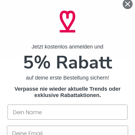
satzes am Verkauf unserer Spendenprodukte
uttgarter Hilfsorganisation
Stelp e.V.
gespende
kommt dadurch 1 zu 1 direkt dort an, wo sie b
Jetzt kostenlos anmelden und
5% Rabatt
auf deine erste Bestellung sichern!
Verpasse nie wieder aktuelle Trends oder
leid, aber deine Suche nach Produkten hat keine Tref
exklusive Rabattaktionen.