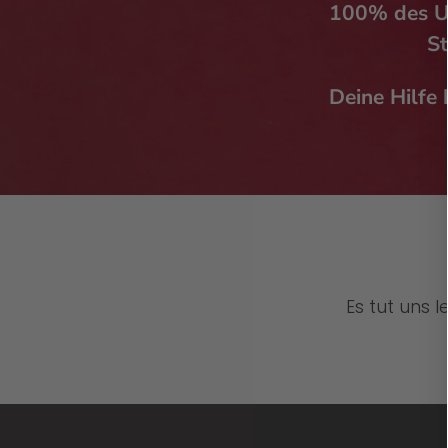
100% des Um
St
Deine Hilfe 
Es tut uns 