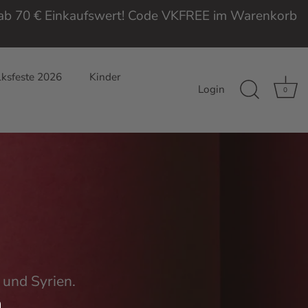
e ab 70 € Einkaufswert! Code VKFREE im Warenkorb
ksfeste 2026
Kinder
Login
0
n
 und Syrien.