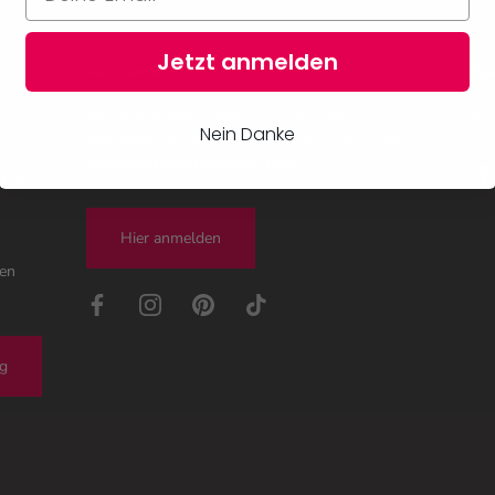
Jetzt anmelden
Newsletter
So
Melde dich jetzt kostenlos zu unserem
Fol
Nein Danke
Newsletter an und verpasse keine Trends oder
exklusive Rabattaktionen mehr!
tung
Hier anmelden
gen
ng