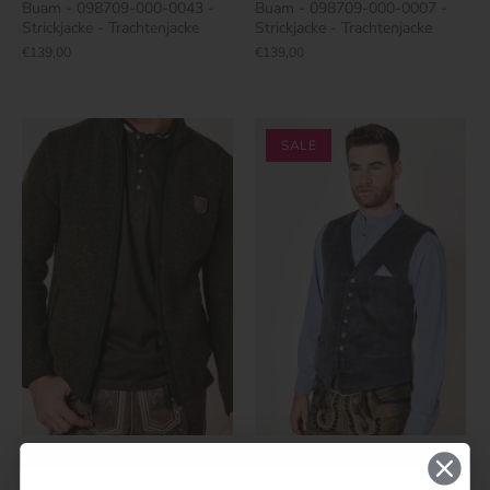
Buam - 098709-000-0043 -
Buam - 098709-000-0007 -
Strickjacke - Trachtenjacke
Strickjacke - Trachtenjacke
€139,00
€139,00
SALE
Herren Jacke - MALTE - Krüger
Trachtenweste GUNTHER % -
Buam - 098709-000-0057 -
Krüger Buam - 951166-000-