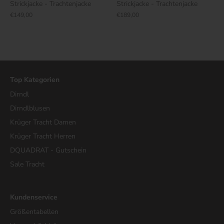
Strickjacke - Trachtenjacke
Strickjacke - Trachtenjacke
€149,00
€189,00
Top Kategorien
Dirndl
Dirndlblusen
Krüger Tracht Damen
Krüger Tracht Herren
DQUADRAT - Gutschein
Sale Tracht
Kundenservice
Größentabellen