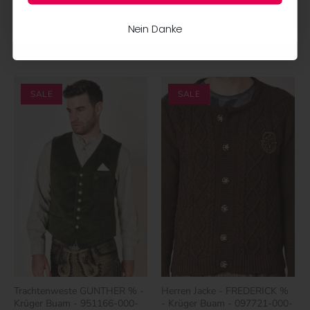
Strickjacke - Trachtenjacke
0023 - Strickjacke -
Nein Danke
Trachtenjacke
€139,00
Nein Danke
€129,90
€149,90
SALE
SALE
Trachtenweste GUNTHER % -
Herren Jacke - FREDERICK %
Krüger Buam - 951166-000-
- Krüger Buam - 097721-000-