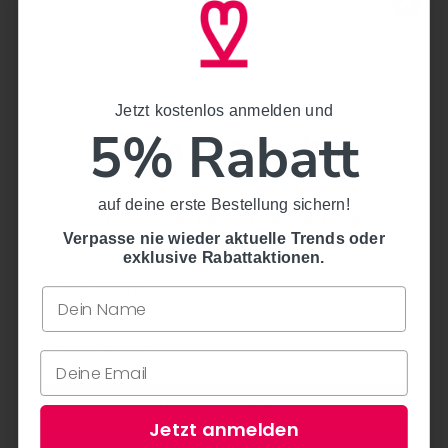
Strickjacke - Trachtenjacke
0044
€139,00
€69,90
€89,90
1 bewertungen
Jetzt kostenlos anmelden und
Jetzt kostenlos anmelden und
5% Rabatt
5% Rabatt
SALE
auf deine erste Bestellung sichern!
auf deine erste Bestellung sichern!
Verpasse nie wieder aktuelle Trends oder exklusive
Rabattaktionen.
Verpasse nie wieder aktuelle Trends oder
exklusive Rabattaktionen.
Jetzt anmelden
Herren Jacke - MALTE - Krüger
Herren Jacke - BASTIAN % -
Jetzt anmelden
Buam - 098709-000-0080 -
Krüger Buam - 097720-000-