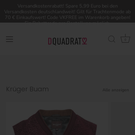
Versandkostenrabatt! Spare 5,99 Euro bei den
Versandkosten deutschlandweit! Gilt für Trachtenmode ab
70 € Einkaufswert! Code VKFREE im Warenkorb angeben!
Ein Rabattcode pro Bestellung möglich.
0
Direkt
zum
Inhalt
Krüger Buam
Alle anzeigen