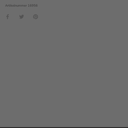
Artikelnummer
16956
Teilen
Twittern
Pinnen