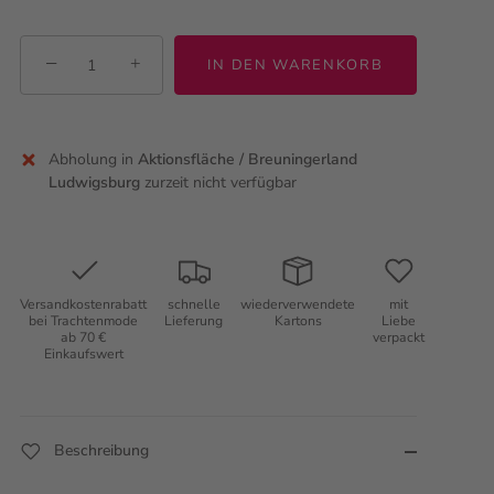
−
+
IN DEN WARENKORB
Abholung in
Aktionsfläche / Breuningerland
Ludwigsburg
zurzeit nicht verfügbar
Versandkostenrabatt
schnelle
wiederverwendete
mit
bei Trachtenmode
Lieferung
Kartons
Liebe
ab 70 €
verpackt
Einkaufswert
Beschreibung