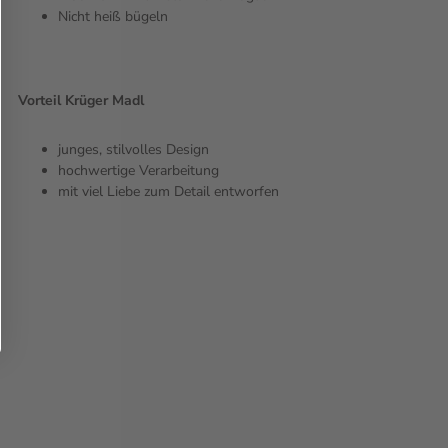
Nicht heiß bügeln
Vorteil Krüger Madl
junges, stilvolles Design
hochwertige Verarbeitung
mit viel Liebe zum Detail entworfen