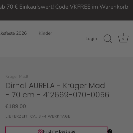
e ab 70 € Einkaufswert! Code VKFREE im Warenkorb
ksfeste 2026
Kinder
Login
0
Krüger Madl
Dirndl AURELA - Krüger Madl
- 70 cm - 412669-070-0056
€189,00
LIEFERZEIT: CA. 3 -4 WERKTAGE