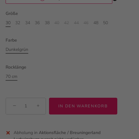
Größe
30
32
34
36
38
40
42
44
46
48
50
Farbe
Dunkelgrün
Rocklänge
70 cm
−
+
IN DEN WARENKORB
Abholung in
Aktionsfläche / Breuningerland