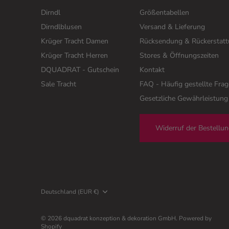
Dirndl
Größentabellen
Dirndlblusen
Versand & Lieferung
Krüger Tracht Damen
Rücksendung & Rückerstat
Krüger Tracht Herren
Stores & Öffnungszeiten
DQUADRAT - Gutschein
Kontakt
Sale Tracht
FAQ - Häufig gestellte Fra
Gesetzliche Gewährleistung
Widerruf der Bestellu
Währung
Deutschland (EUR €)
© 2026
dquadrat konzeption & dekoration GmbH
.
Powered by
Shopify