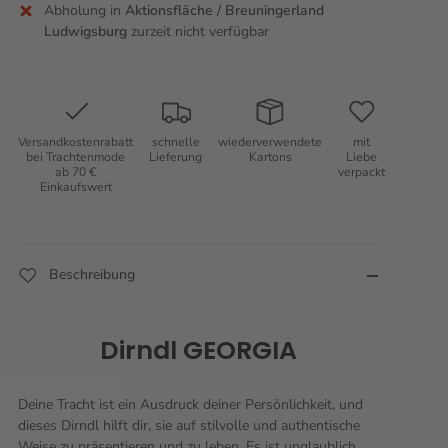
Abholung in
Aktionsfläche / Breuningerland
Ludwigsburg
zurzeit nicht verfügbar
Versandkostenrabatt
schnelle
wiederverwendete
mit
bei Trachtenmode
Lieferung
Kartons
Liebe
ab 70 €
verpackt
Einkaufswert
Beschreibung
Dirndl GEORGIA
Deine Tracht ist ein Ausdruck deiner Persönlichkeit, und
dieses Dirndl hilft dir, sie auf stilvolle und authentische
Weise zu präsentieren und zu leben. Es ist unglaublich