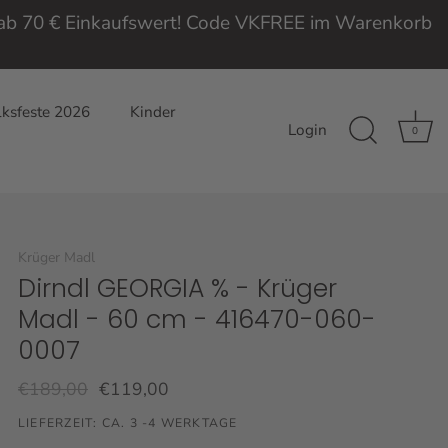
e ab 70 € Einkaufswert! Code VKFREE im Warenkorb
ksfeste 2026
Kinder
Login
0
Krüger Madl
Dirndl GEORGIA % - Krüger
Madl - 60 cm - 416470-060-
0007
€189,00
€119,00
LIEFERZEIT: CA. 3 -4 WERKTAGE