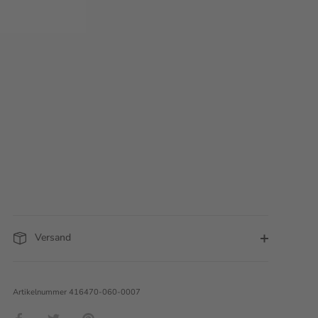
Versand
Artikelnummer
416470-060-0007
Teilen
Twittern
Pinnen