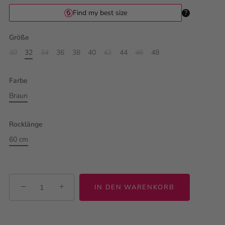
Größe
30
32
34
36
38
40
42
44
46
48
Farbe
Braun
Rocklänge
60 cm
−
+
IN DEN WARENKORB