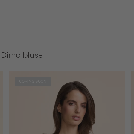
 Dirndlbluse
COMING SOON