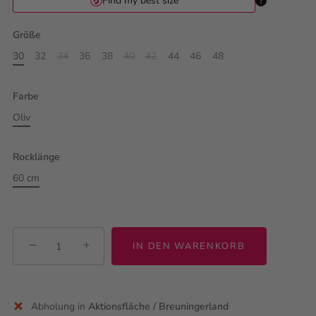
Größe
30
32
34
36
38
40
42
44
46
48
Farbe
Oliv
Rocklänge
60 cm
−
+
IN DEN WARENKORB
Abholung in
Aktionsfläche / Breuningerland