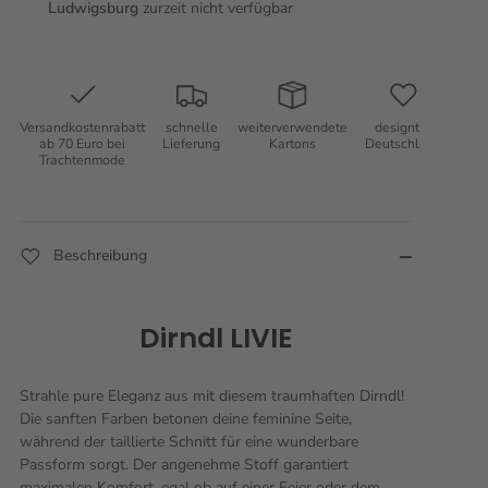
Ludwigsburg
zurzeit nicht verfügbar
Versandkostenrabatt
schnelle
weiterverwendete
designt in
ab 70 Euro bei
Lieferung
Kartons
Deutschland
Trachtenmode
Beschreibung
Dirndl LIVIE
Strahle pure Eleganz aus mit diesem traumhaften Dirndl!
Die sanften Farben betonen deine feminine Seite,
während der taillierte Schnitt für eine wunderbare
Passform sorgt. Der angenehme Stoff garantiert
maximalen Komfort, egal ob auf einer Feier oder dem