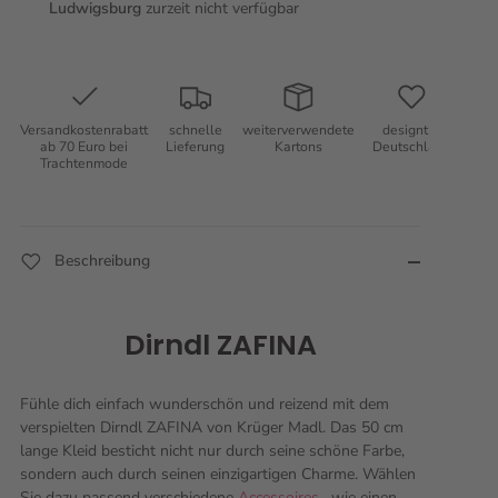
Ludwigsburg
zurzeit nicht verfügbar
Versandkostenrabatt
schnelle
weiterverwendete
designt in
ab 70 Euro bei
Lieferung
Kartons
Deutschland
Trachtenmode
Beschreibung
Dirndl ZAFINA
Fühle dich einfach wunderschön und reizend mit dem
verspielten Dirndl ZAFINA von Krüger Madl. Das 50 cm
lange Kleid besticht nicht nur durch seine schöne Farbe,
sondern auch durch seinen einzigartigen Charme. Wählen
Sie dazu passend verschiedene
Accessoires
, wie einen