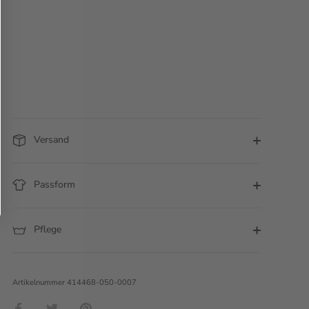
Versand
Passform
Pflege
Artikelnummer
414468-050-0007
Teilen
Twittern
Pinnen