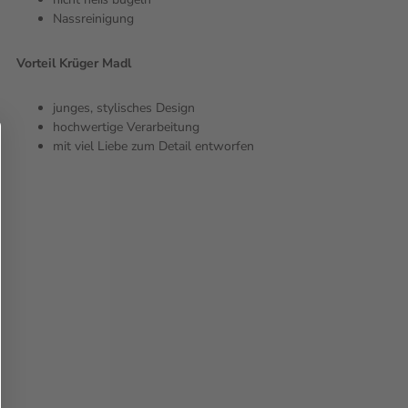
Nassreinigung
Vorteil Krüger Madl
junges, stylisches Design
hochwertige Verarbeitung
mit viel Liebe zum Detail entworfen