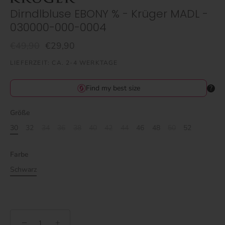
Dirndlbluse EBONY % - Krüger MADL -
030000-000-0004
€49,90
€29,90
LIEFERZEIT: CA. 2-4 WERKTAGE
Größe
30
32
34
36
38
40
42
44
46
48
50
52
Farbe
Schwarz
−
+