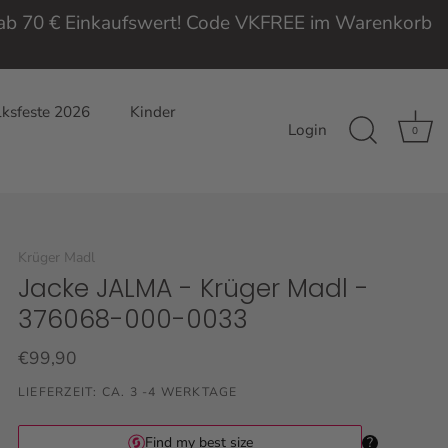
e ab 70 € Einkaufswert! Code VKFREE im Warenkorb
ksfeste 2026
Kinder
Login
0
Krüger Madl
Jacke JALMA - Krüger Madl -
376068-000-0033
€99,90
LIEFERZEIT: CA. 3 -4 WERKTAGE