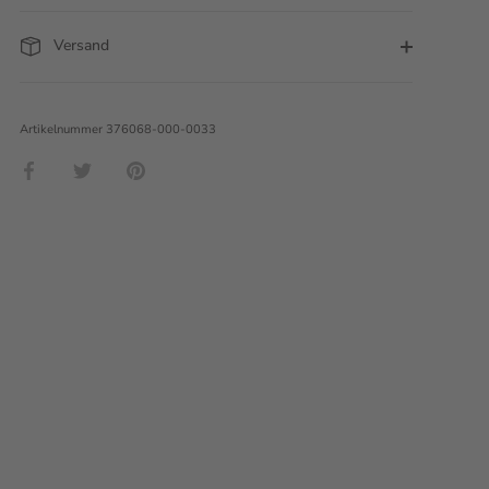
Versand
Artikelnummer
376068-000-0033
Teilen
Twittern
Pinnen