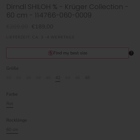
Dirndl SHILOH % - Krüger Collection -
60 cm - 114766-060-0009
€209,00
€189,00
LIEFERZEIT: CA. 3 -4 WERKTAGE
Größe
32
34
36
38
40
42
44
46
48
Farbe
Rot
Rocklänge
60 cm