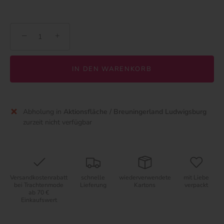
−
+
IN DEN WARENKORB
Abholung in
Aktionsfläche / Breuningerland Ludwigsburg
zurzeit nicht verfügbar
Versandkostenrabatt
schnelle
wiederverwendete
mit Liebe
bei Trachtenmode
Lieferung
Kartons
verpackt
ab 70 €
Einkaufswert