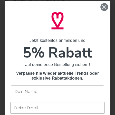
Futter: 100% Baumwolle
Schürze: 100% Polyester
Weitere Informationen:
60 cm Rocklänge
Reißverschluss vorn
Jetzt kostenlos anmelden und
Jetzt kostenlos anmelden und
gerader Ausschnitt
5% Rabatt
5% Rabatt
2 praktische Eingrifftaschen
hochwertige Verarbeitung
inklusive Schürze
auf deine erste Bestellung sichern!
auf deine erste Bestellung sichern!
Verpasse nie wieder aktuelle Trends oder exklusive
Pflegedetails:
Rabattaktionen.
Verpasse nie wieder aktuelle Trends oder
exklusive Rabattaktionen.
Mit gleichen oder ähnlichen Farben waschen, von links
waschen, Schürze separat waschen, mit Feinwaschmittel
waschen, Schürze im Wäschenetz waschen
Schonwaschgang 30°
nicht bleichen
Trocknen im Tumbler nicht möglich