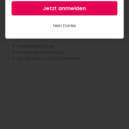
Jetzt anmelden
nicht heiß bügeln
Jetzt anmelden
Nassreinigung
Nein Danke
Nein Danke
Vorteil Krüger Collection:
hochwertiges Design
hochwertige Verarbeitung
mit viel Liebe zum Detail entworfen