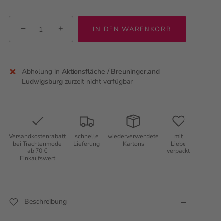
−
+
IN DEN WARENKORB
Abholung in
Aktionsfläche / Breuningerland
Ludwigsburg
zurzeit nicht verfügbar
Versandkostenrabatt
schnelle
wiederverwendete
mit
bei Trachtenmode
Lieferung
Kartons
Liebe
ab 70 €
verpackt
Einkaufswert
Beschreibung