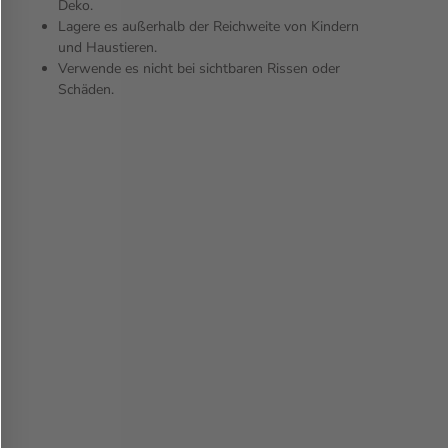
Deko.
Lagere es außerhalb der Reichweite von Kindern
und Haustieren.
Verwende es nicht bei sichtbaren Rissen oder
Schäden.