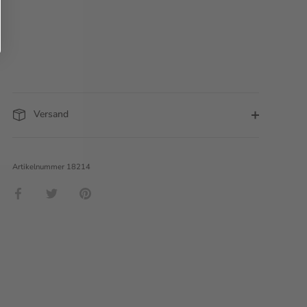
Versand
Artikelnummer
18214
Teilen
Twittern
Pinnen