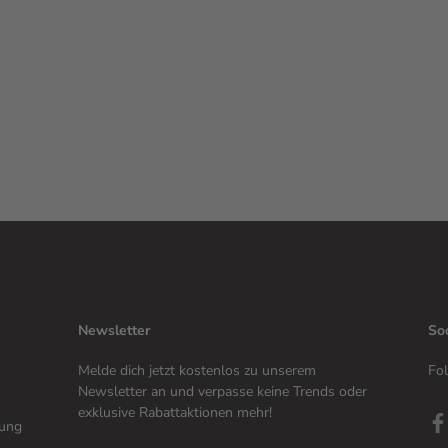
Newsletter
So
Melde dich jetzt kostenlos zu unserem
Fol
Newsletter an und verpasse keine Trends oder
exklusive Rabattaktionen mehr!
tung