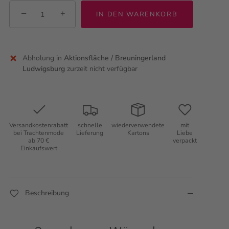
−
+
IN DEN WARENKORB
Abholung in
Aktionsfläche / Breuningerland
Ludwigsburg
zurzeit nicht verfügbar
Versandkostenrabatt
schnelle
wiederverwendete
mit
bei Trachtenmode
Lieferung
Kartons
Liebe
ab 70 €
verpackt
Einkaufswert
Beschreibung