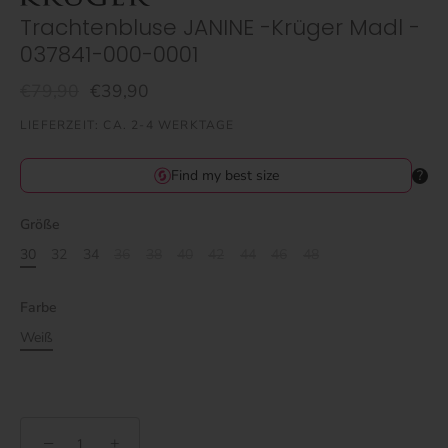
Trachtenbluse JANINE -Krüger Madl -
037841-000-0001
€79,90
€39,90
LIEFERZEIT: CA. 2-4 WERKTAGE
Größe
30
32
34
36
38
40
42
44
46
48
Farbe
Weiß
−
+