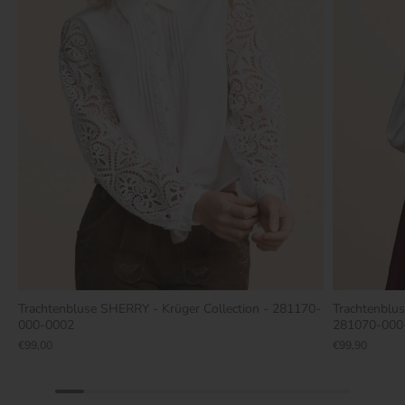
Trachtenbluse SHERRY - Krüger Collection - 281170-
Trachtenblu
000-0002
281070-000
€99,00
€99,90