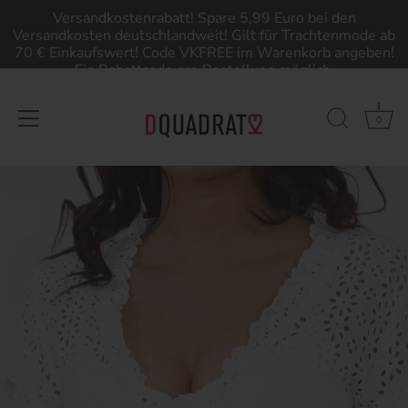
Versandkostenrabatt! Spare 5,99 Euro bei den
Versandkosten deutschlandweit! Gilt für Trachtenmode ab
70 € Einkaufswert! Code VKFREE im Warenkorb angeben!
Ein Rabattcode pro Bestellung möglich.
0
Direkt
zum
Inhalt