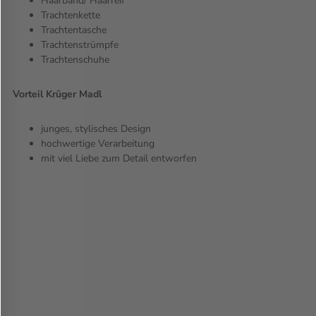
Haarband/ Haarreif
Trachtenkette
Trachtentasche
Trachtenstrümpfe
Trachtenschuhe
Vorteil Krüger Madl
junges, stylisches Design
hochwertige Verarbeitung
mit viel Liebe zum Detail entworfen