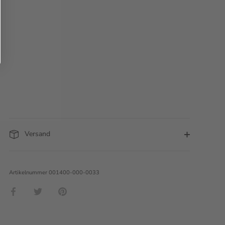
Versand
Artikelnummer
001400-000-0033
Teilen
Twittern
Pinnen