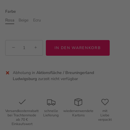
Farbe
Rosa
Beige
Ecru
−
+
IN DEN WARENKORB
Abholung in
Aktionsfläche / Breuningerland
Ludwigsburg
zurzeit nicht verfügbar
Versandkostenrabatt
schnelle
wiederverwendete
mit
bei Trachtenmode
Lieferung
Kartons
Liebe
ab 70 €
verpackt
Einkaufswert