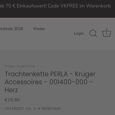
e ab 70 € Einkaufswert! Code VKFREE im Warenkorb
ksfeste 2026
Kinder
Login
0
Krüger Accessoires
Trachtenkette PERLA - Krüger
Accessoires - 001400-000 -
Herz
€19,90
LIEFERZEIT: CA. 3 -4 WERKTAGE