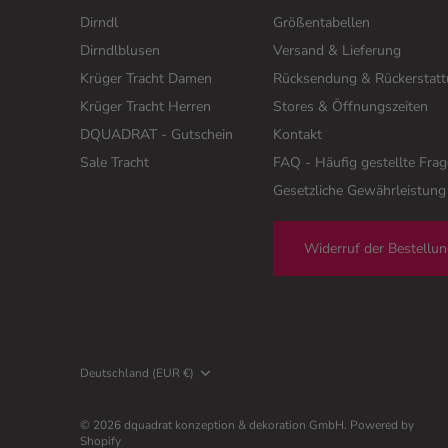
Dirndl
Größentabellen
Dirndlblusen
Versand & Lieferung
Krüger Tracht Damen
Rücksendung & Rückerstat
Krüger Tracht Herren
Stores & Öffnungszeiten
DQUADRAT - Gutschein
Kontakt
Sale Tracht
FAQ - Häufig gestellte Fra
Gesetzliche Gewährleistung
Widerruf der Bestellu
Währung
Deutschland (EUR €)
© 2026
dquadrat konzeption & dekoration GmbH
.
Powered by
Shopify