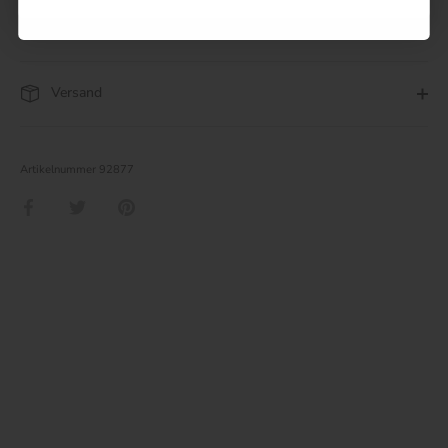
Versand
Artikelnummer
92877
Teilen
Twittern
Pinnen