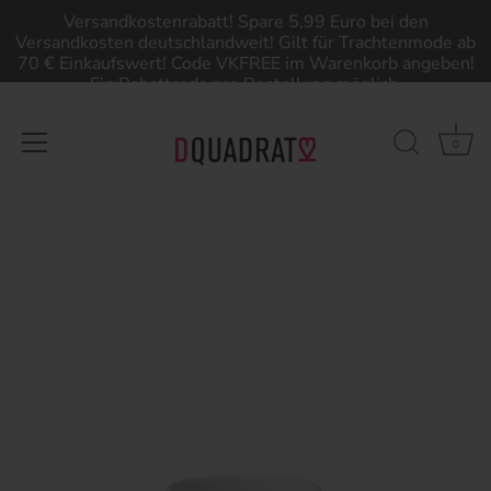
Versandkostenrabatt! Spare 5,99 Euro bei den
Versandkosten deutschlandweit! Gilt für Trachtenmode ab
70 € Einkaufswert! Code VKFREE im Warenkorb angeben!
Ein Rabattcode pro Bestellung möglich.
0
Direkt
zum
Inhalt