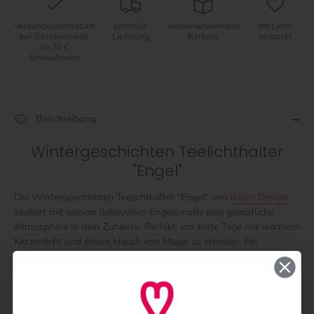
Versandkostenrabatt
schnelle
wiederverwendete
mit Liebe
bei Trachtenmode
Lieferung
Kartons
verpackt
ab 70 €
Einkaufswert
Beschreibung
Wintergeschichten Teelichthalter
"Engel"
Der Wintergeschichten Teelichthalter "Engel" von
Räder Design
zaubert mit seinem liebevollen Engelsmotiv eine gemütliche
Atmosphäre in dein Zuhause. Perfekt, um kalte Tage mit warmem
Kerzenlicht und einem Hauch von Magie zu erhellen. Ein
charmanter Begleiter für deine Winterabende, der dein Zuhause
spielerisch verzaubert.
Details
: