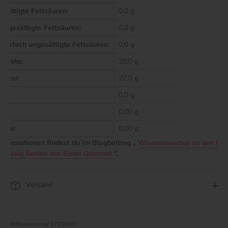
esättigte Fettsäuren:
0,0 g
 ungesättigte Fettsäuren:
0,0 g
ehrfach ungesättigte Fettsäuren:
0,0 g
ydrate:
28,0 g
ucker:
27,0 g
0,0 g
0,00 g
offe:
0,00 g
Informationen findest du im Blogbeitrag „
Wissenswertes zu den fruc
o Essig Sorten von Eleon Gourmet
“.
Versand
Artikelnummer
1720003