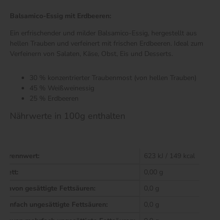
Balsamico-Essig mit Erdbeeren:
Ein erfrischender und milder Balsamico-Essig, hergestellt aus
hellen Trauben und verfeinert mit frischen Erdbeeren. Ideal zum
Verfeinern von Salaten, Käse, Obst, Eis und Desserts.
30 % konzentrierter Traubenmost (von hellen Trauben)
45 % Weißweinessig
25 % Erdbeeren
Nährwerte in 100g enthalten
Brennwert:
623 kJ / 149 kcal
Fett:
0,00 g
davon gesättigte Fettsäuren:
0,0 g
einfach ungesättigte Fettsäuren:
0,0 g