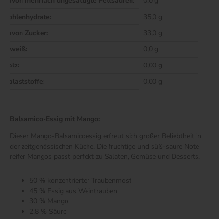
davon mehrfach ungesättigte Fettsäuren:
0,0 g
Kohlenhydrate:
35,0 g
davon Zucker:
33,0 g
Eiweiß:
0,0 g
Salz:
0,00 g
Balaststoffe:
0,00 g
Balsamico-Essig mit Mango:
Dieser Mango-Balsamicoessig erfreut sich großer Beliebtheit in
der zeitgenössischen Küche. Die fruchtige und süß-saure Note
reifer Mangos passt perfekt zu Salaten, Gemüse und Desserts.
50 % konzentrierter Traubenmost
45 % Essig aus Weintrauben
30 % Mango
2,8 % Säure