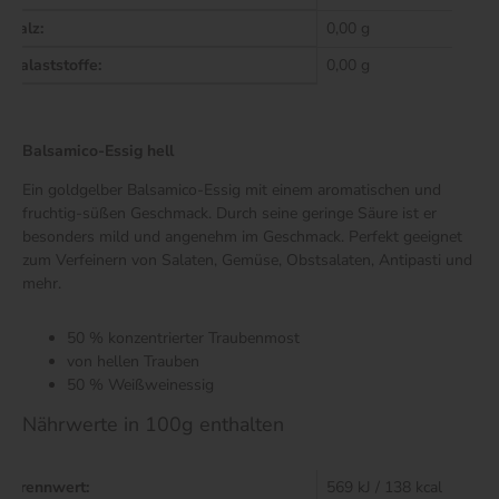
Salz:
0,00 g
Balaststoffe:
0,00 g
Balsamico-Essig hell
Ein goldgelber Balsamico-Essig mit einem aromatischen und
fruchtig-süßen Geschmack. Durch seine geringe Säure ist er
besonders mild und angenehm im Geschmack. Perfekt geeignet
zum Verfeinern von Salaten, Gemüse, Obstsalaten, Antipasti und
mehr.
50 % konzentrierter Traubenmost
von hellen Trauben
50 % Weißweinessig
Nährwerte in 100g enthalten
Brennwert:
569 kJ / 138 kcal