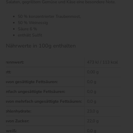
Salaten, gegrilltem Gemüse und Käse eine besondere Note.
50 % konzentrierter Traubenmost,
50 % Weinessig
Säure 6 %
enthält Sulfit
Nährwerte in 100g enthalten
Brennwert:
473 kJ / 113 kcal
Fett:
0,00 g
davon gesättigte Fettsäuren:
0,0 g
einfach ungesättigte Fettsäuren:
0,0 g
davon mehrfach ungesättigte Fettsäuren:
0,0 g
Kohlenhydrate:
23,0 g
davon Zucker:
22,0 g
Eiweiß:
0,0 g