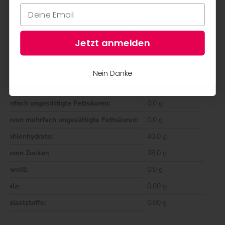
25 % Feigen
Nährwerte in 100g enthalten
Jetzt anmelden
Jetzt anmelden
Brennwert:
670 kJ / 160 kcal
Nein Danke
Fett:
0,00 g
Nein Danke
davon gesättigte Fettsäuren:
0,0 g
einfach ungesättigte Fettsäuren:
0,0 g
davon mehrfach ungesättigte Fettsäuren:
0,0 g
Kohlenhydrate:
40,0 g
davon Zucker:
38,0 g
Eiweiß:
0,0 g
Salz:
0,00 g
Balaststoffe:
0,00 g