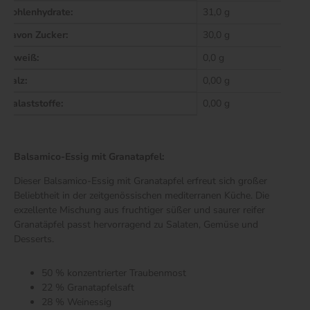
Kohlenhydrate:
31,0 g
davon Zucker:
30,0 g
Eiweiß:
0,0 g
Salz:
0,00 g
Balaststoffe:
0,00 g
Balsamico-Essig mit Granatapfel:
Dieser Balsamico-Essig mit Granatapfel erfreut sich großer
Beliebtheit in der zeitgenössischen mediterranen Küche. Die
exzellente Mischung aus fruchtiger süßer und saurer reifer
Granatäpfel passt hervorragend zu Salaten, Gemüse und
Desserts.
50 % konzentrierter Traubenmost
22 % Granatapfelsaft
28 % Weinessig