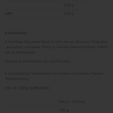
0,00 g
ststoffe:
0,00 g
mico-Essig Rose:
 süß-fruchtiger Balsamico Rosé ist nicht nur ein absoluter Hingucker s
ehr aromatisch und lecker. Passt zu Gemüse, Meeresfrüchten, hellem Fl
türlich zu Blattsalaten.
ls Topping zu Obstsalaten, Eis und Desserts.
40% konzentrierter Traubenmost von hellen und dunklen Trauben
60 Weißweinessig
werte in 100g enthalten
rt:
540 kJ / 129 kcal
0,00 g