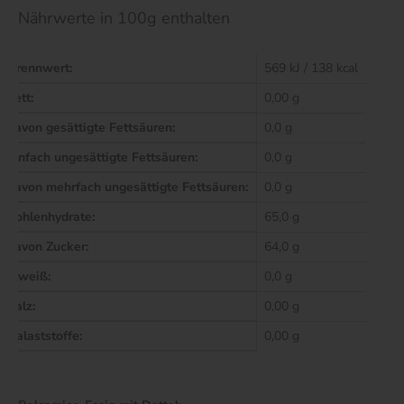
Nährwerte in 100g enthalten
Brennwert:
569 kJ / 138 kcal
Fett:
0,00 g
davon gesättigte Fettsäuren:
0,0 g
einfach ungesättigte Fettsäuren:
0,0 g
davon mehrfach ungesättigte Fettsäuren:
0,0 g
Kohlenhydrate:
65,0 g
davon Zucker:
64,0 g
Eiweiß:
0,0 g
Salz:
0,00 g
Balaststoffe:
0,00 g