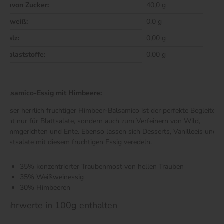
davon Zucker:
40,0 g
Eiweiß:
0,0 g
Salz:
0,00 g
Balaststoffe:
0,00 g
Balsamico-Essig mit Himbeere:
Dieser herrlich fruchtiger Himbeer-Balsamico ist der perfekte Begleiter
nicht nur für Blattsalate, sondern auch zum Verfeinern von Wild,
Lammgerichten und Ente. Ebenso lassen sich Desserts, Vanilleeis und
Obstsalate mit diesem fruchtigen Essig veredeln.
35% konzentrierter Traubenmost von hellen Trauben
35% Weißweinessig
30% Himbeeren
Nährwerte in 100g enthalten