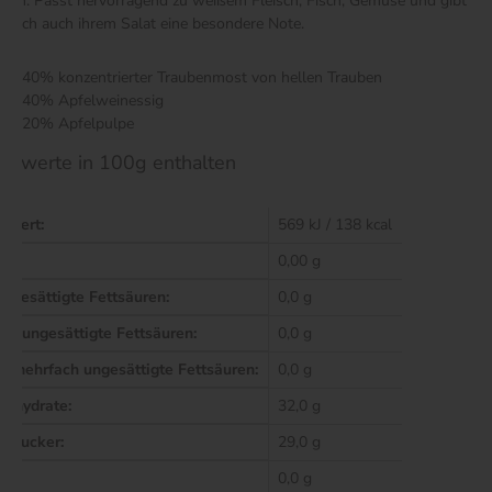
hen. Passt hervorragend zu weißem Fleisch, Fisch, Gemüse und gibt
ürlich auch ihrem Salat eine besondere Note.
40% konzentrierter Traubenmost von hellen Trauben
40% Apfelweinessig
20% Apfelpulpe
hrwerte in 100g enthalten
nwert:
569 kJ / 138 kcal
0,00 g
n gesättigte Fettsäuren:
0,0 g
ach ungesättigte Fettsäuren:
0,0 g
n mehrfach ungesättigte Fettsäuren:
0,0 g
enhydrate:
32,0 g
n Zucker:
29,0 g
iß:
0,0 g