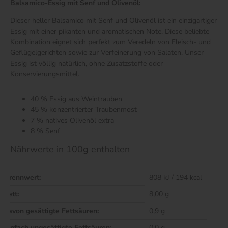
Balsamico-Essig mit Senf und Olivenöl:
Dieser heller Balsamico mit Senf und Olivenöl ist ein einzigartiger
Essig mit einer pikanten und aromatischen Note. Diese beliebte
Kombination eignet sich perfekt zum Veredeln von Fleisch- und
Geflügelgerichten sowie zur Verfeinerung von Salaten. Unser
Essig ist völlig natürlich, ohne Zusatzstoffe oder
Konservierungsmittel.
40 % Essig aus Weintrauben
45 % konzentrierter Traubenmost
7 % natives Olivenöl extra
8 % Senf
Nährwerte in 100g enthalten
Brennwert:
808 kJ / 194 kcal
Fett:
8,00 g
davon gesättigte Fettsäuren:
0,9 g
einfach ungesättigte Fettsäuren:
0,0 g