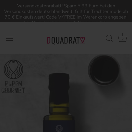
Versandkostenrabatt! Spare 5,99 Euro bei den
Versandkosten deutschlandweit! Gilt für Trachtenmode ab
70 € Einkaufswert! Code VKFREE im Warenkorb angeben!
Ein Rabattcode pro Bestellung möglich.
0
Direkt
zum
Inhalt