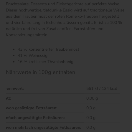
Fruchtsalate, Desserts und Fleischgerichte auf perfekte Weise.
Dieser hochwertige, tiefdunkle Essig wird auf traditionelle Weise
aus dem Traubenmost der roten Romeiko-Trauben hergestellt
und vier Jahre lang in Eichenholzfässern gereift. Er ist zu 100 %
natürlich und frei von Zusatzstoffen, Farbstoffen und
Konservierungsmitteln.
43 % konzentrierter Traubenmost
41 % Weinessig
16 % kretischer Thymianhonig
Nährwerte in 100g enthalten
Brennwert:
561 kJ / 134 kcal
Fett:
0,00 g
davon gesättigte Fettsäuren:
0,0 g
einfach ungesättigte Fettsäuren:
0,0 g
davon mehrfach ungesättigte Fettsäuren:
0,0 g