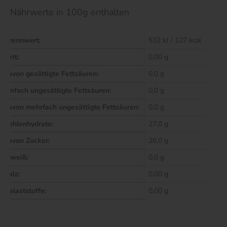
Nährwerte in 100g enthalten
Brennwert:
532 kJ / 127 kcal
Fett:
0,00 g
davon gesättigte Fettsäuren:
0,0 g
einfach ungesättigte Fettsäuren:
0,0 g
davon mehrfach ungesättigte Fettsäuren:
0,0 g
Kohlenhydrate:
27,0 g
davon Zucker:
26,0 g
Eiweiß:
0,0 g
Salz:
0,00 g
Balaststoffe:
0,00 g