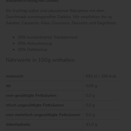
Balsamico-Essig mit Dattel:
Ein fruchtig-süßer und säurearmer Balsamico mit dem
Geschmack sonnengereifter Datteln. Wir empfehlen ihn zu
Salaten, Carpaccio, Käse, Couscous, Desserts und Gegrilltem.
35% konzentrierter Traubenmost
35% Rotweinessig
30% Dattelsirup
Nährwerte in 100g enthalten
Brennwert:
692 kJ / 166 kcal
Fett:
0,00 g
davon gesättigte Fettsäuren:
0,0 g
einfach ungesättigte Fettsäuren:
0,0 g
davon mehrfach ungesättigte Fettsäuren:
0,0 g
Kohlenhydrate:
41,0 g