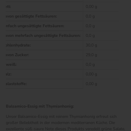
Fett:
0,00 g
davon gesättigte Fettsäuren:
0,0 g
einfach ungesättigte Fettsäuren:
0,0 g
davon mehrfach ungesättigte Fettsäuren:
0,0 g
Kohlenhydrate:
30,0 g
davon Zucker:
29,0 g
Eiweiß:
0,0 g
Salz:
0,00 g
Balaststoffe:
0,00 g
Balsamico-Essig mit Thymianhonig:
Unser Balsamico-Essig mit reinem Thymianhonig erfreut sich
großer Beliebtheit in der modernen mediterranen Küche. Die
exzellente süß-saure Note dieses Produkts veredelt grüne Salate,