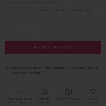
Balsamico Essig mit Himbeere 250 ml
Balsamico Essig Apfel 250 ml
Balsamico Essig Rose 250 ml
−
+
IN DEN WARENKORB
Abholung in
Aktionsfläche / Breuningerland Ludwigsburg
zurzeit nicht verfügbar
Versandkostenrabatt
schnelle
wiederverwendete
mit Liebe
bei Trachtenmode
Lieferung
Kartons
verpackt
ab 70 €