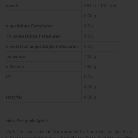
rennwert:
561 kJ / 134 kcal
tt:
0,00 g
avon gesättigte Fettsäuren:
0,0 g
infach ungesättigte Fettsäuren:
0,0 g
avon mehrfach ungesättigte Fettsäuren:
0,0 g
ohlenhydrate:
40,0 g
avon Zucker:
39,0 g
iweiß:
0,0 g
alz:
0,00 g
alaststoffe:
0,00 g
lsamico-Essig mit Apfel:
ser Apfel-Balsamico ist ein Naturprodukt für Gourmets, die das Besond