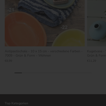
Antipastischale - 10 x 15 cm - verschiedene Farben -
Kugelvase - 
7009 - Grün & Form - Wohnen
Grün & For
€8,99
€11,29
Top Kategorien