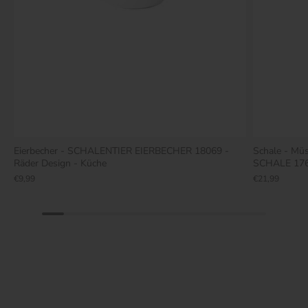
Eierbecher - SCHALENTIER EIERBECHER 18069 -
Schale - Mü
Räder Design - Küche
SCHALE 1763
€9,99
€21,99