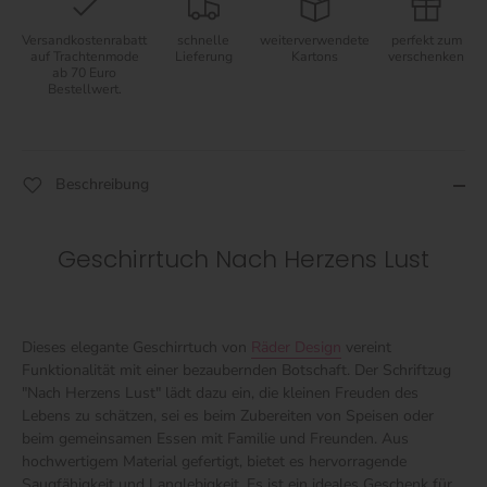
Versandkostenrabatt
schnelle
weiterverwendete
perfekt zum
auf Trachtenmode
Lieferung
Kartons
verschenken
ab 70 Euro
Bestellwert.
Beschreibung
Geschirrtuch Nach Herzens Lust
Dieses elegante Geschirrtuch von
Räder Design
vereint
Funktionalität mit einer bezaubernden Botschaft. Der Schriftzug
"Nach Herzens Lust" lädt dazu ein, die kleinen Freuden des
Lebens zu schätzen, sei es beim Zubereiten von Speisen oder
beim gemeinsamen Essen mit Familie und Freunden. Aus
hochwertigem Material gefertigt, bietet es hervorragende
Saugfähigkeit und Langlebigkeit. Es ist ein ideales Geschenk für