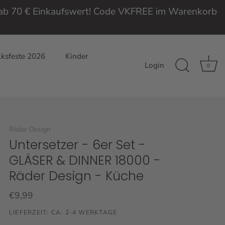
e ab 70 € Einkaufswert! Code VKFREE im Warenkorb
ksfeste 2026
Kinder
Login
0
Räder Design
Untersetzer - 6er Set -
GLÄSER & DINNER 18000 -
Räder Design - Küche
€9,99
LIEFERZEIT: CA. 2-4 WERKTAGE