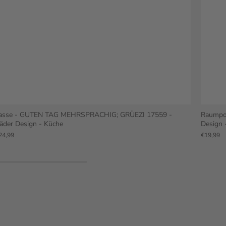
asse - GUTEN TAG MEHRSPRACHIG; GRÜEZI 17559 -
Raumpo
äder Design - Küche
Design 
24,99
€19,99