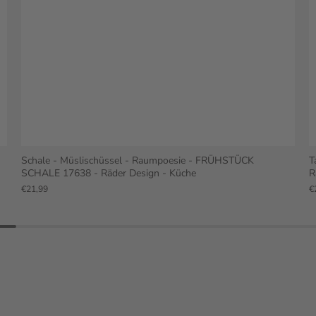
Schale - Müslischüssel - Raumpoesie - FRÜHSTÜCK
T
SCHALE 17638 - Räder Design - Küche
R
€21,99
€