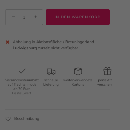
−
+
IN DEN WARENKORB
Abholung in
Aktionsfläche / Breuningerland
Ludwigsburg
zurzeit nicht verfügbar
Versandkostenrabatt
schnelle
weiterverwendete
perfekt zum
auf Trachtenmode
Lieferung
Kartons
verschenken
ab 70 Euro
Bestellwert.
Beschreibung