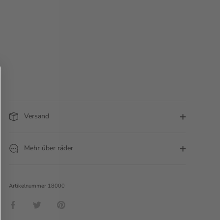
Versand
Mehr über räder
Artikelnummer
18000
Teilen
Twittern
Pinnen