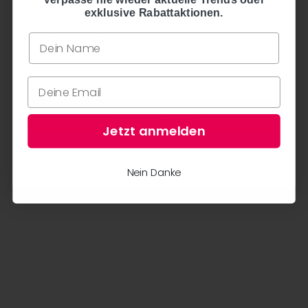
Hochwertiges Design aus Dänemark
exklusive Rabattaktionen.
hohe Qualität und in BSCI (Business Social Compliance
Initiative) zertifizierten Fabriken produziert
Finish jedes Stückes von Hand
Jetzt anmelden
Jetzt anmelden
Nein Danke
Nein Danke