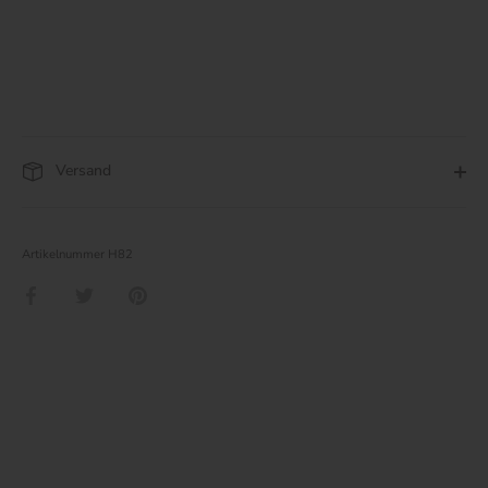
Versand
Artikelnummer
H82
Teilen
Twittern
Pinnen