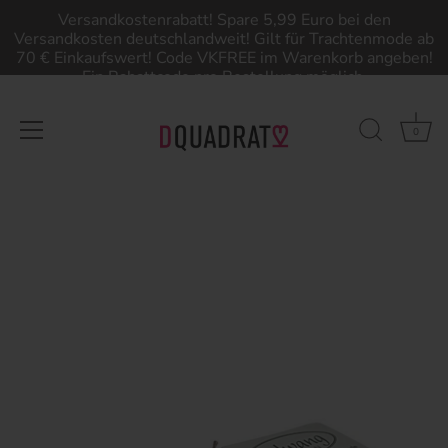
Versandkostenrabatt! Spare 5,99 Euro bei den
Versandkosten deutschlandweit! Gilt für Trachtenmode ab
70 € Einkaufswert! Code VKFREE im Warenkorb angeben!
Ein Rabattcode pro Bestellung möglich.
0
Direkt
zum
Inhalt